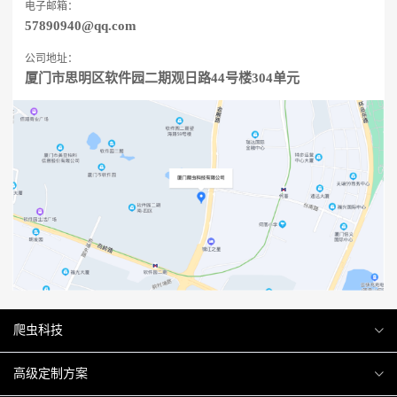
电子邮箱：
57890940@qq.com
公司地址：
厦门市思明区软件园二期观日路44号楼304单元
爬虫科技
爬虫案例
高级定制方案