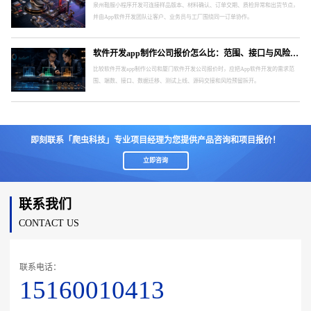
泉州鞋服小程序开发可连接样品版本、材料确认、订单交期、质检异常和出货节点，
并由App软件开发团队让客户、业务员与工厂围绕同一订单协作。
软件开发app制作公司报价怎么比：范围、接口与风险要分开
比较软件开发app制作公司和厦门软件开发公司报价时，应把App软件开发的需求范
围、端数、接口、数据迁移、测试上线、源码交接和风险预留拆开。
即刻联系「爬虫科技」专业项目经理为您提供产品咨询和项目报价！
立即咨询
联系我们
CONTACT US
联系电话：
15160010413