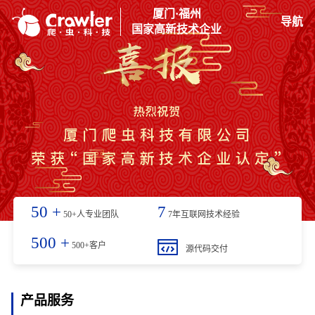
厦门·福州
导航
国家高新技术企业
50
+
7
50+人专业团队
7年互联网技术经验
500
+
500+客户
源代码交付
产品服务