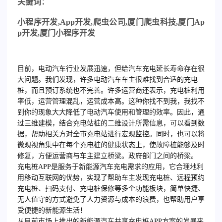
关键词：
小程序开发
,App
开发
,
爬虫公司
,
厦门爬虫科技
,
厦门
Ap
p
开发
,
厦门小程序开发
目前，电动汽车行业发展迅速，但给汽车充电延长寿命存在很
大问题。我们发现，许多电动汽车车主很难找到合适的充电
桩，而且预订系统也不完善。许多运营商还表示，充电桩利用
率低，运营管理混乱，运营成本高。这种你找不到我，我找不
到你的现象大大降低了电动汽车使用和管理的效率。因此，通
过三维建模，结合充电站桩的二维设计所需信息，可以看到数
据，帮助相关方对全市充电站进行宏观监控。同时，也可以将
微观视角集中在每个充电桩的健康状态上，使故障桩能够及时
修复，方便运营商与车主建立桥梁。政府部门之间的桥梁。
充电桩APP是服务于新能源汽车充电需求的应用，它合理地利
用移动互联网的优势，实现了帮助车主发现充电桩、远程预约
充电桩、扫码支付、充电桩保修等多个功能板块，简单快捷、
无人值守的方式避免了人力资源与成本的浪费，也帮助用户享
受便捷的新能源生活！
从目前市场上推出的新能源汽车共享充电桩APP方案的发展来