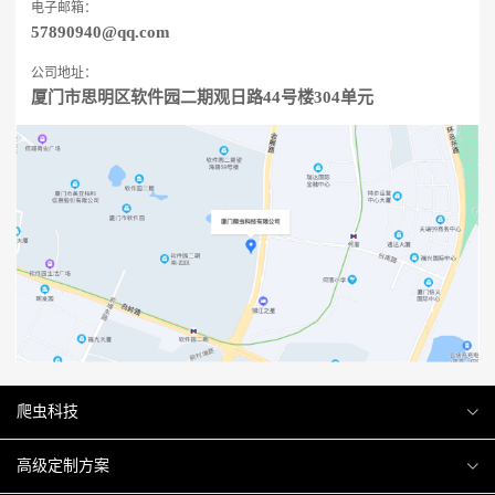
电子邮箱：
57890940@qq.com
公司地址：
厦门市思明区软件园二期观日路44号楼304单元
爬虫科技
爬虫案例
高级定制方案