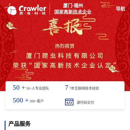
厦门·福州
导航
国家高新技术企业
50
+
7
50+人专业团队
7年互联网技术经验
500
+
500+客户
源代码交付
产品服务