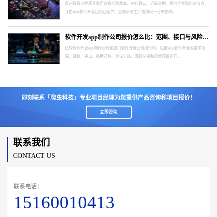
泉州鞋服小程序开发可连接样品版本、材料确认、订单交期、质检异常和出货节点，
并由App软件开发团队让客户、业务员与工厂围绕同一订单协作。
软件开发app制作公司报价怎么比：范围、接口与风险要分开
比较软件开发app制作公司和厦门软件开发公司报价时，应把App软件开发的需求范
围、端数、接口、数据迁移、测试上线、源码交接和风险预留拆开。
即刻联系「爬虫科技」专业项目经理为您提供产品咨询和项目报价！
立即咨询
联系我们
CONTACT US
联系电话：
15160010413