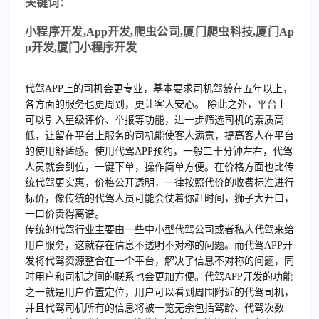
关键词：
小程序开发
,App
开发
,
爬虫公司
,
厦门爬虫科技
,
厦门
Ap
p
开发
,
厦门小程序开发
代驾APP上的司机会更专业，基本要求司机驾龄在五年以上，
各方面的服务也更周到，更让客人安心。 除此之外，平台上
可以引入星级评价、举报等功能，进一步筛选司机的素质高
低，让留在平台上服务的司机能使客人满意，提高客人在平台
的使用舒适感。
使用代驾APP预约，一般二十分钟左右，代驾
人员就会到位，一键下单，操作简单方便。在价格方面也比传
统代驾更实惠，价格公开透明，一律按照代价的收费标准进行
标价，像传统的代驾人员可能会仗着你赶时间，狮子大开口，
一口价贵得离谱。
传统的代驾行业主要由一些中小型代驾公司或者私人代驾来给
用户服务，这就存在信息不透明不对称的问题。而代驾APP开
发将代驾资源整合在一个平台，解决了信息不对称的问题，同
时用户和司机之间的联系也会更加方便。代驾APP开发的功能
之一就是用户位置定位，用户可以看到周围附近的代驾司机，
并且代驾司机所有的信息将被一览无余包括驾龄、代驾次数