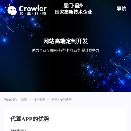
厦门·福州
导航
国家高新技术企业
网站高端定制开发
助力企业互联网+转型,扩张业务,提升竞争力
当前位置：
首页
>
行业资讯
>
代驾APP的优势
代驾APP的优势