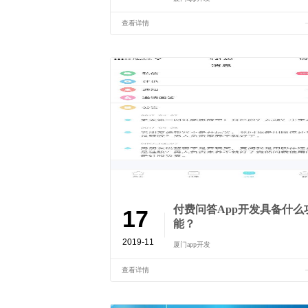
查看详情
付费问答App开发具备什么
17
能？
2019-11
厦门app开发
查看详情