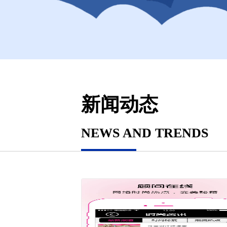
新闻动态
NEWS AND TRENDS