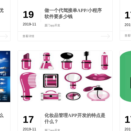
优
做一个代驾接单APP/小程序
19
1
软件要多少钱
2019-11
201
厦门app开发
查看
查看详情
么
化妆品管理APP开发的特点是
17
1
什么？
2019-11
201
厦门app开发