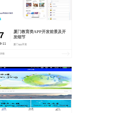
厦门教育类APP开发前景及开
7
发细节
9-11
厦门app开发
详情