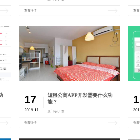
查看详情
查看
功
短租公寓APP开发需要什么功
17
1
能？
2019-11
201
厦门app开发
查看详情
查看