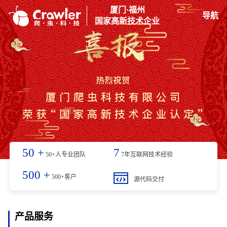
厦门·福州
导航
国家高新技术企业
50
+
7
50+人专业团队
7年互联网技术经验
500
+
500+客户
源代码交付
产品服务