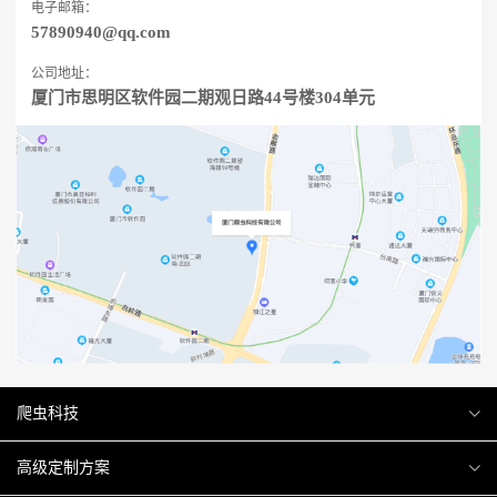
电子邮箱：
57890940@qq.com
公司地址：
厦门市思明区软件园二期观日路44号楼304单元
爬虫科技
爬虫案例
高级定制方案