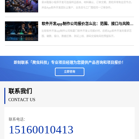
泉州鞋服小程序开发可连接样品版本、材料确认、订单交期、质检异常和出货节点，
并由App软件开发团队让客户、业务员与工厂围绕同一订单协作。
软件开发app制作公司报价怎么比：范围、接口与风险要分开
比较软件开发app制作公司和厦门软件开发公司报价时，应把App软件开发的需求范
围、端数、接口、数据迁移、测试上线、源码交接和风险预留拆开。
即刻联系「爬虫科技」专业项目经理为您提供产品咨询和项目报价！
立即咨询
联系我们
CONTACT US
联系电话：
15160010413