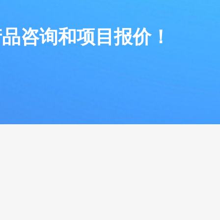
产品咨询和项目报价！