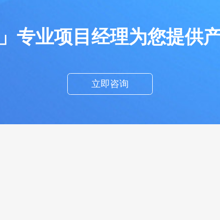
」专业项目经理为您提供
立即咨询