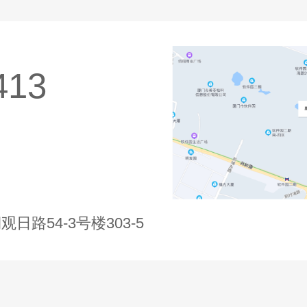
413
路54-3号楼303-5