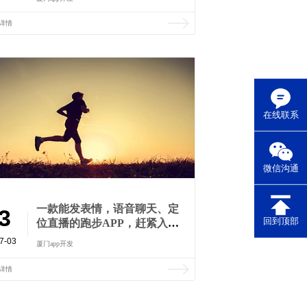
详情
在线联系
微信沟通
一款能发表情，语音聊天、定
3
回到顶部
位直播的跑步APP，赶紧入手
吧
7-03
厦门app开发
详情