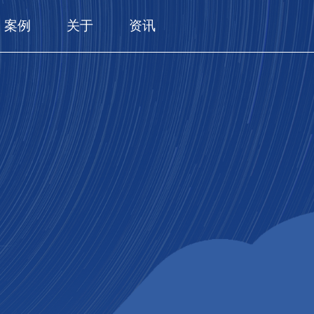
案例
关于
资讯