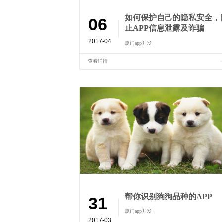
如何保护自己的隐私安全，
06
止APP信息泄露及诈骗
2017-04
厦门app开发
查看详情
帮你识别狗狗品种的APP
31
厦门app开发
2017-03