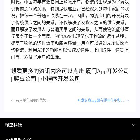
时代。中国每年有数亿网上购物用户。
物流的出现是为了解决
供货商之间的关系，特别是快递业，已经深入到每个家庭的状
况，把每一个普通人联系在一起。因此，物流应用的开发解决
了传统供应之间的关系，不仅解决了发货人之间的供应关系，
而且解决了发货人与普通买家之间的关系，从而使物流能够直
接服务于每一个居民。物流APP
出现简化了物流的运作过程，
提高了物流的运作效率和服务质量。用户可以通过APP快速查
询物流，利用APP的功能可以快速发送件、上门取件、送货上
门等，方便了用户的生活。
想看更多的资讯内容可以点击
厦门
App开发公司
|
爬虫公司
|
小程序开发公司
< |
共享单车APP的优势…
开发健身app都有哪些作用和好处？
| >
爬虫科技
爬虫案例