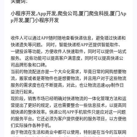
关键词：
小程序开发
,App
开发
,
爬虫公司
,
厦门爬虫科技
,
厦门
Ap
p
开发
,
厦门小程序开发
收件人可以通过APP随时随地查看快递信息，避免错过快递和
快递遗失等问题。 同时，智能快递柜APP还提供智能取件、
一键投诉等功能，方便收件人快速取件，同时可以提供一站式
服务。 这些功能可以提高客户满意度，同时可以提高快递公
司品牌形象和口碑。
当前的物流配送亦是一个大众化需求，毕竟日常的网购想要物
流，搬家或者是寄物件也是想要物流，并且用户对于这些物流
服务的需求度也在不断提高，对此，也让物流迅速app制作日
益流行起来。
现阶段，销售市场已经明确对快递物流的一体化管理方法和运
营提出了更好的规定，这也需要整合一些信息技术，以提高同
城快递的整体效率。快递公司APP手机软件只是应对这一问题
的服务平台。它还必须为客户提供便利的服务项目，以方便他
们实际操作各种手机。
由于物流在生活和商业中都可以使用，特别是在当今的互联网