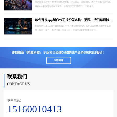
泉州鞋服小程序开发可连接样品版本、材料确认、订单交期、质检异常和出货节点，
并由App软件开发团队让客户、业务员与工厂围绕同一订单协作。
软件开发app制作公司报价怎么比：范围、接口与风险要分开
比较软件开发app制作公司和厦门软件开发公司报价时，应把App软件开发的需求范
围、端数、接口、数据迁移、测试上线、源码交接和风险预留拆开。
即刻联系「爬虫科技」专业项目经理为您提供产品咨询和项目报价！
立即咨询
联系我们
CONTACT US
联系电话：
15160010413