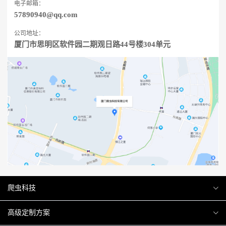
电子邮箱：
57890940@qq.com
公司地址：
厦门市思明区软件园二期观日路44号楼304单元
爬虫科技
爬虫案例
高级定制方案