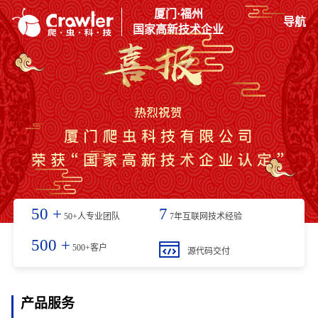
厦门·福州
导航
国家高新技术企业
50
+
7
50+人专业团队
7年互联网技术经验
500
+
500+客户
源代码交付
产品服务