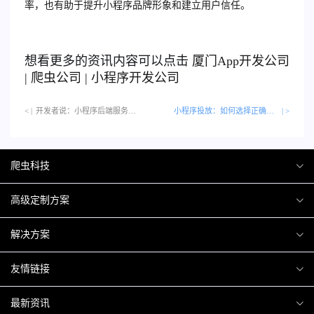
率，也有助于提升小程序品牌形象和建立用户信任。
想看更多的资讯内容可以点击
厦门
App开发公司
|
爬虫公司
|
小程序开发公司
< |
开发者说：小程序后端服务优化技巧…
小程序投放：如何选择正确的广告平台
| >
爬虫科技
爬虫案例
高级定制方案
关于爬虫
H5互动营销
解决方案
加入爬虫
微信小程序
商城解决方案
友情链接
微信公众号
商城会员积分商城解决方案
厦门小程序开发
最新资讯