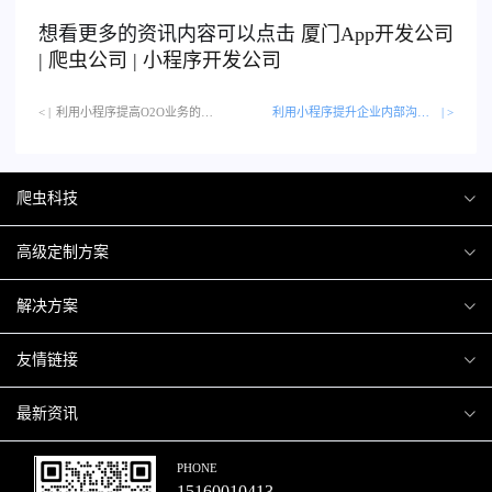
想看更多的资讯内容可以点击
厦门
App开发公司
|
爬虫公司
|
小程序开发公司
< |
利用小程序提高O2O业务的转化率…
利用小程序提升企业内部沟通效率的策略
| >
爬虫科技
爬虫案例
高级定制方案
关于爬虫
H5互动营销
解决方案
加入爬虫
微信小程序
商城解决方案
友情链接
微信公众号
商城会员积分商城解决方案
厦门小程序开发
最新资讯
响应式网站
网站解决方案
厦门APP开发
行业资讯
PHONE
15160010413