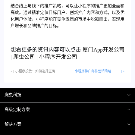
结合线上与线下的推广策略，可以让小程序的推广更加全面和
高效。通过精准定位目标用户、创新推广内容和方式，以及优
化用户体验，小程序能在竞争激烈的市场中脱颖而出，实现用
户增长和品牌推广的目标。
想看更多的资讯内容可以点击
厦门
App开发公司
|
爬虫公司
|
小程序开发公司
< |
小程序投放：如何选择正确的广告平台…
小程序推广邮件营销策略
| >
爬虫科技
爬虫案例
高级定制方案
关于爬虫
H5互动营销
解决方案