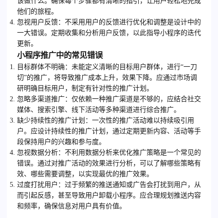
该做什么。确保每个步骤都有清晰的指引，让用户轻松地完成
他们的旅程。
忽视用户反馈
：不采用用户的反馈进行优化和调整是设计中的
一大错误。定期收集和分析用户反馈，以此指导小程序的迭代
更新。
小程序推广中的常见错误
目标群体不明确
：未能定义清晰的目标用户群体，进行“一刀
切”的推广，将导致推广成本上升，效果下降。应通过市场调
研明确目标用户，制定有针对性的推广计划。
忽略多渠道推广
：仅依赖一种推广渠道是不够的，应结合社交
媒体、搜索引擎、线下活动等多种渠道进行综合推广。
缺少持续性的推广计划
：一次性的推广活动难以持续吸引用
户。应设计持续性的推广计划，通过定期更新内容、活动等手
段保持用户的兴趣和参与度。
忽视数据分析
：不利用数据分析来优化推广策略是一个常见的
错误。通过对推广活动的效果进行分析，可以了解哪些策略有
效、哪些需要调整，以实现最优的推广效果。
过度打扰用户
：过于频繁的推送通知或广告会打扰到用户，从
而引起反感，甚至导致用户卸载小程序。应合理规划推送内容
和频率，确保信息对用户具有价值。