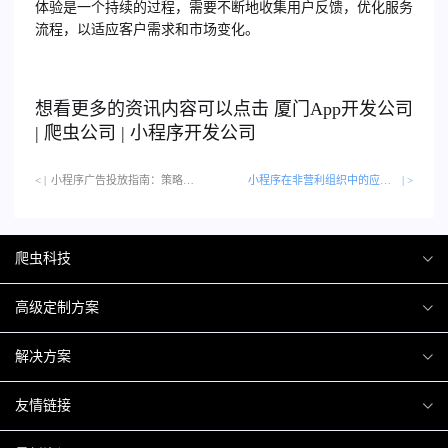
体验是一个持续的过程，需要不断地收集用户反馈，优化服务
流程，以适应客户需求和市场变化。
想看更多的资讯内容可以点击
厦门
App开发公司
|
爬虫公司
|
小程序开发公司
< |
小程序广告投放指南：策略与最佳实践…
小程序在非营利组织中的应用与推广
| >
爬虫科技
爬虫案例
高级定制方案
关于爬虫
H5互动营销
解决方案
加入爬虫
微信小程序
商城解决方案
友情链接
微信公众号
商城会员积分商城解决方案