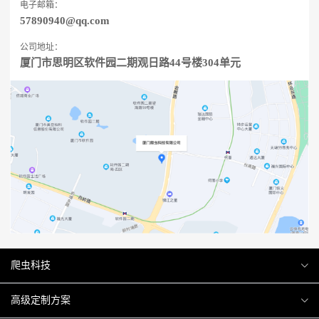
电子邮箱：
57890940@qq.com
公司地址：
厦门市思明区软件园二期观日路44号楼304单元
爬虫科技
爬虫案例
高级定制方案