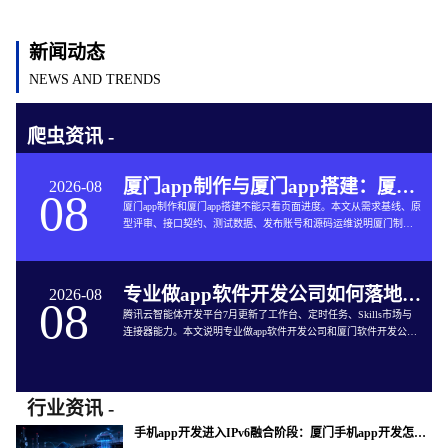
新闻动态
NEWS AND TRENDS
爬虫资讯 -
厦门app制作与厦门app搭建：厦门App开发的六个交付关口
2026-08
08
厦门app制作和厦门app搭建不能只看页面进度。本文从需求基线、原
型评审、接口契约、测试数据、发布账号和源码运维说明厦门制作
app与App软件开发的完整交付方法。
专业做app软件开发公司如何落地企业智能体工作台
2026-08
08
腾讯云智能体开发平台7月更新了工作台、定时任务、Skills市场与
连接器能力。本文说明专业做app软件开发公司和厦门软件开发公司
如何把企业智能体接入App开发、审批、知识库和现有系统。
行业资讯 -
手机app开发进入IPv6融合阶段：厦门手机app开发怎样验收真实网络