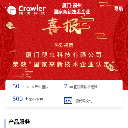
厦门·福州
导航
国家高新技术企业
50
+
7
50+人专业团队
7年互联网技术经验
500
+
500+客户
源代码交付
产品服务