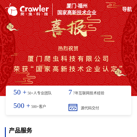
厦门·福州
导航
国家高新技术企业
50
+
7
50+人专业团队
7年互联网技术经验
500
+
500+客户
源代码交付
产品服务