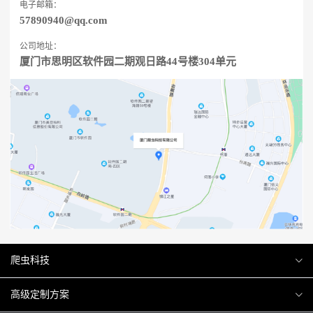
电子邮箱：
57890940@qq.com
公司地址：
厦门市思明区软件园二期观日路44号楼304单元
爬虫科技
爬虫案例
高级定制方案