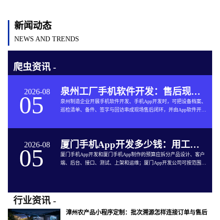
新闻动态
NEWS AND TRENDS
爬虫资讯 -
泉州工厂手机软件开发：售后现场如何少填表、少漏项
2026-08
05
泉州制造企业开展手机软件开发、手机App开发时，可把设备档案、
巡检清单、备件、签字与回访串成现场售后闭环，并由App软件开发
连接现有系统。
厦门手机App开发多少钱：用工作量、风险与上线范围算预算
2026-08
05
厦门手机App开发和厦门手机App制作的预算应拆分产品设计、客户
端、后台、接口、测试、上架和运维；厦门App开发公司可按范围与
风险给出阶段报价。
行业资讯 -
漳州农产品小程序定制：批次溯源怎样连接订单与售后