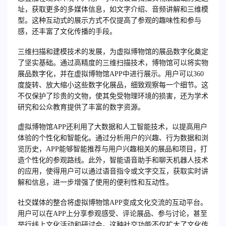
址，获取更多的多媒体信息，如文字介绍、音频讲解和三维模
型。这种互动式的展示方式不仅提高了参观的趣味性和参与
感，还丰富了文化传播的手段。
三维扫描和建模技术的发展，为虚拟博物馆的展品数字化奠定
了坚实基础。通过高精度的三维扫描技术，博物馆可以将实物
展品数字化，并在虚拟博物馆APP中进行展示。用户可以360
度旋转、放大缩小这些数字化展品，细致观察每一个细节。这
不仅保护了珍贵的文物，使其免受物理环境的损害，还为学术
研究和公众教育提供了丰富的数字资源。
虚拟博物馆APP还利用了大数据和人工智能技术，以提高用户
体验的个性化和智能化。通过分析用户的兴趣、行为数据和浏
览历史，APP能够智能推荐与用户兴趣相关的展品和项目，打
造个性化的参观路线。此外，智能语音助手和聊天机器人技术
的应用，使得用户可以通过语音指令或文字交互，获取实时讲
解和信息，进一步增强了使用的便利性和互动性。
社交媒体的整合将虚拟博物馆APP变成文化交流的互动平台。
用户可以在APP上分享参观感受、评论展品、参与讨论，甚至
举行线上文化活动和研讨会。这种社交功能不仅扩大了文化传