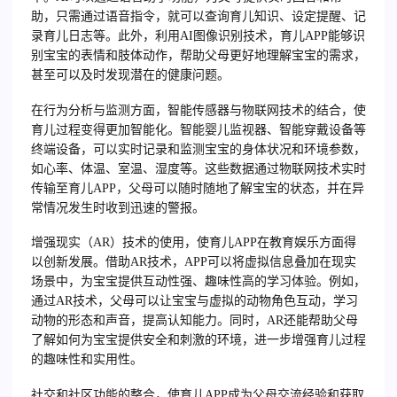
助，只需通过语音指令，就可以查询育儿知识、设定提醒、记
录育儿日志等。此外，利用AI图像识别技术，育儿APP能够识
别宝宝的表情和肢体动作，帮助父母更好地理解宝宝的需求，
甚至可以及时发现潜在的健康问题。
在行为分析与监测方面，智能传感器与物联网技术的结合，使
育儿过程变得更加智能化。智能婴儿监视器、智能穿戴设备等
终端设备，可以实时记录和监测宝宝的身体状况和环境参数，
如心率、体温、室温、湿度等。这些数据通过物联网技术实时
传输至育儿APP，父母可以随时随地了解宝宝的状态，并在异
常情况发生时收到迅速的警报。
增强现实（AR）技术的使用，使育儿APP在教育娱乐方面得
以创新发展。借助AR技术，APP可以将虚拟信息叠加在现实
场景中，为宝宝提供互动性强、趣味性高的学习体验。例如，
通过AR技术，父母可以让宝宝与虚拟的动物角色互动，学习
动物的形态和声音，提高认知能力。同时，AR还能帮助父母
了解如何为宝宝提供安全和刺激的环境，进一步增强育儿过程
的趣味性和实用性。
社交和社区功能的整合，使育儿APP成为父母交流经验和获取