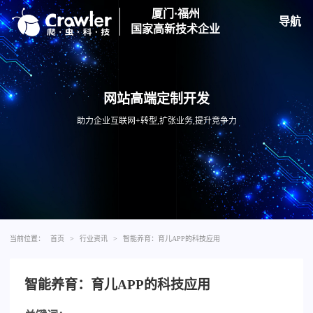
厦门·福州
导航
国家高新技术企业
网站高端定制开发
助力企业互联网+转型,扩张业务,提升竞争力
当前位置：
首页
>
行业资讯
>
智能养育：育儿APP的科技应用
智能养育：育儿APP的科技应用