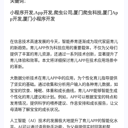
关
键词：
小程序开发
,App
开发
,
爬虫公司
,
厦门爬虫科技
,
厦门
Ap
p
开发
,
厦门小程序开发
在信息技术高速发展的今天，智能养育逐渐成为现代家庭育儿
的新趋势。育儿APP作为科技应用的重要载体，不仅为父母们
提供了丰富的育儿资源，还通过一系列技术创新，显著提升了
育儿体验和效率。本文将详细探讨育儿APP在技术应用场景中
的革新。
大数据分析技术在育儿APP中的应用，为个性化育儿指导提供
了坚实的基础。通过收集和分析用户输入的各种育儿数据，如
宝宝的饮食、睡眠、体重和成长曲线，育儿APP能够智能生成
个性化的育儿建议和计划。例如，APP可以根据宝宝的特点和
发育情况，提供科学的喂养建议、作息安排和成长报告，让父
母清晰了解宝宝的成长状况。
人工智能（AI）技术的发展极大地提升了育儿APP的智能化水
平。AI可以通过语音助手功能，为父母提供实时回答和帮