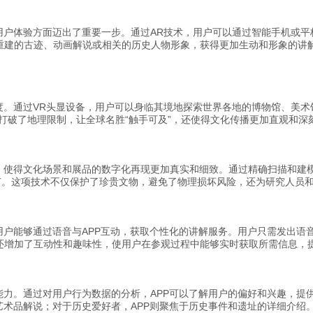
用户体验方面迈出了重要一步。通过AR技术，用户可以通过智能手机或
重建的古迹、动画解说或相关的历史人物形象，获得更加生动和形象的讲解
度。通过VR头显设备，用户可以身临其境地探索世界各地的博物馆、美
打破了地理限制，让全球名胜“触手可及”，还使得文化传播更加直观和
，使得文化场景和展品的数字化再现更加真实和细致。通过精确扫描和建模
细节。这项技术不仅保护了珍贵文物，避免了物理损坏风险，还为研究人员
用户能够通过语音与APP互动，获取个性化的讲解服务。用户只需发出语
还增加了互动性和趣味性，使用户在参观过程中能够实时获取所需信息，
能力。通过对用户行为数据的分析，APP可以了解用户的偏好和兴趣，提
艺术品解说；对于历史爱好者，APP则聚焦于历史事件和遗址的详细介绍