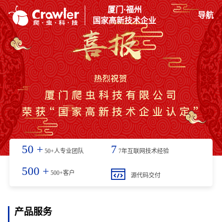
厦门·福州
导航
国家高新技术企业
50
+
7
50+人专业团队
7年互联网技术经验
500
+
500+客户
源代码交付
产品服务