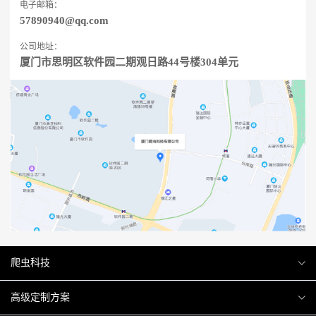
电子邮箱：
57890940@qq.com
公司地址：
厦门市思明区软件园二期观日路44号楼304单元
爬虫科技
爬虫案例
高级定制方案