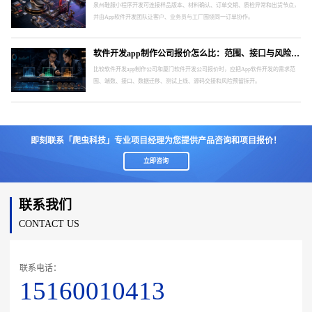
泉州鞋服小程序开发可连接样品版本、材料确认、订单交期、质检异常和出货节点，
并由App软件开发团队让客户、业务员与工厂围绕同一订单协作。
软件开发app制作公司报价怎么比：范围、接口与风险要分开
比较软件开发app制作公司和厦门软件开发公司报价时，应把App软件开发的需求范
围、端数、接口、数据迁移、测试上线、源码交接和风险预留拆开。
即刻联系「爬虫科技」专业项目经理为您提供产品咨询和项目报价！
立即咨询
联系我们
CONTACT US
联系电话：
15160010413