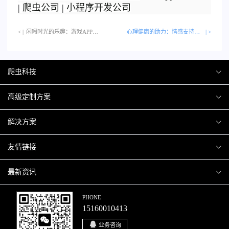
|
爬虫公司
|
小程序开发公司
< |
闲暇时光的乐趣：游戏APP带来的多元体验…
心理健康的助力：情感支持与心理咨询APP
| >
爬虫科技
爬虫案例
高级定制方案
关于爬虫
H5互动营销
解决方案
加入爬虫
微信小程序
商城解决方案
友情链接
微信公众号
商城会员积分商城解决方案
厦门小程序开发
最新资讯
响应式网站
网站解决方案
厦门APP开发
行业资讯
PHONE
15160010413
移动APP
智慧校园解决方案
厦门微商城开发
爬虫动态
业务咨询