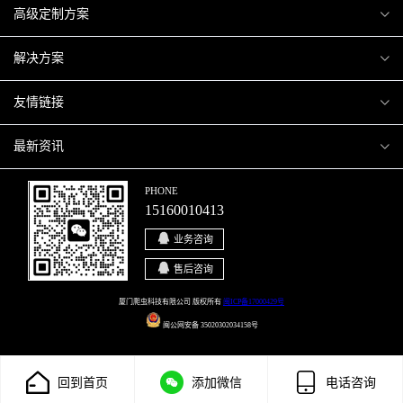
爬虫案例
高级定制方案
关于爬虫
H5互动营销
解决方案
加入爬虫
微信小程序
商城解决方案
友情链接
微信公众号
商城会员积分商城解决方案
厦门小程序开发
最新资讯
响应式网站
网站解决方案
厦门APP开发
行业资讯
PHONE
15160010413
移动APP
智慧校园解决方案
厦门微商城开发
爬虫动态
业务咨询
智慧停车解决方案
博客园
售后咨询
智慧农业解决方案
站长论坛
厦门爬虫科技有限公司 版权所有
闽ICP备17000429号
闽公网安备 35020302034158号
直播系统解决方案
开源之家
回到首页
添加微信
电话咨询