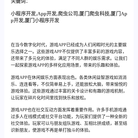
关
键词：
小程序开发
,App
开发
,
爬虫公司
,
厦门爬虫科技
,
厦门
Ap
p
开发
,
厦门小程序开发
在当今数字化时代，游戏APP已经成为人们闲暇时光的主要娱
乐选择之一。这些游戏APP不仅提供了丰富多彩的游戏内容，
还带来了多元化的体验，满足了不同人群的娱乐需求。让我们
一起探索游戏APP的多样化应用场景，带来的乐趣和体验。
游戏APP在休闲娱乐方面表现出色。各类休闲益智游戏如消消
乐、连连看等，不仅简单易上手，还能放松大脑，带来愉悦的
游戏体验。这些游戏通过丰富的关卡设计和有趣的游戏机制，
让玩家在碎片化时间里找到快乐和放松。
游戏APP也在社交互动方面发挥着重要作用。许多手机游戏通
过多人在线模式或社交平台功能，为玩家们提供了一种全新的
社交体验。玩家可以与朋友组队游戏、互相比拼成绩，甚至结
识新朋友，使游戏不再是单打独斗的体验。