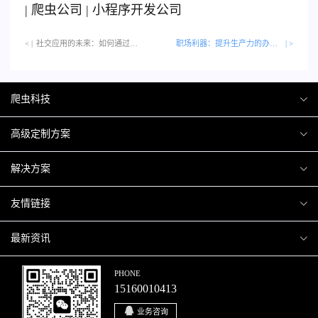
|
爬虫公司
|
小程序开发公司
< |
社交应用的未来：如何通过APP与世界连接…
职场利器：提升生产力的办公类APP
| >
爬虫科技
爬虫案例
高级定制方案
关于爬虫
H5互动营销
解决方案
加入爬虫
微信小程序
商城解决方案
友情链接
微信公众号
商城会员积分商城解决方案
厦门小程序开发
最新资讯
响应式网站
网站解决方案
厦门APP开发
行业资讯
PHONE
15160010413
移动APP
智慧校园解决方案
厦门微商城开发
爬虫动态
业务咨询