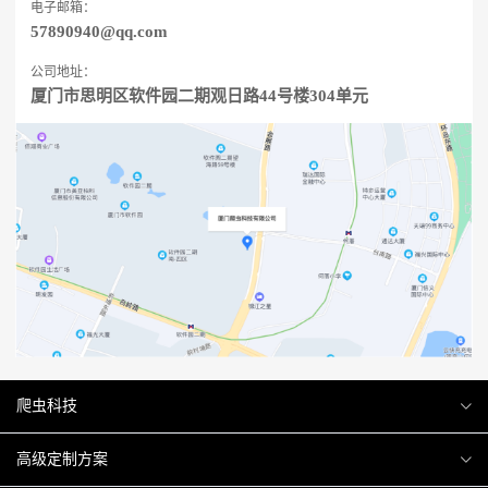
电子邮箱：
57890940@qq.com
公司地址：
厦门市思明区软件园二期观日路44号楼304单元
爬虫科技
爬虫案例
高级定制方案