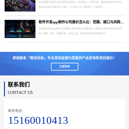
泉州鞋服小程序开发可连接样品版本、材料确认、订单交期、质检异常和出货节点，
并由App软件开发团队让客户、业务员与工厂围绕同一订单协作。
软件开发app制作公司报价怎么比：范围、接口与风险要分开
比较软件开发app制作公司和厦门软件开发公司报价时，应把App软件开发的需求范
围、端数、接口、数据迁移、测试上线、源码交接和风险预留拆开。
即刻联系「爬虫科技」专业项目经理为您提供产品咨询和项目报价！
立即咨询
联系我们
CONTACT US
联系电话：
15160010413