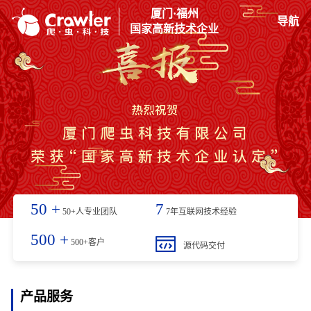
厦门·福州
导航
国家高新技术企业
50
+
7
50+人专业团队
7年互联网技术经验
500
+
500+客户
源代码交付
产品服务