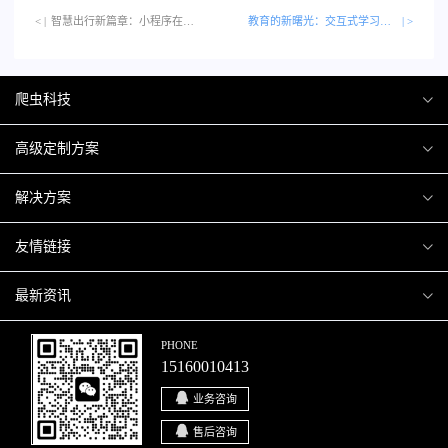
< |
智慧出行新篇章：小程序在交通管理中的作用…
教育的新曙光：交互式学习应用及其影响
| >
爬虫科技
爬虫案例
高级定制方案
关于爬虫
H5互动营销
解决方案
加入爬虫
微信小程序
商城解决方案
友情链接
微信公众号
商城会员积分商城解决方案
厦门小程序开发
最新资讯
响应式网站
网站解决方案
厦门APP开发
行业资讯
PHONE
15160010413
移动APP
智慧校园解决方案
厦门微商城开发
爬虫动态
业务咨询
智慧停车解决方案
博客园
售后咨询