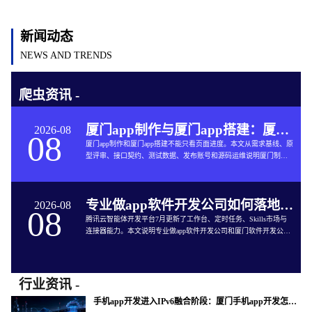
新闻动态
NEWS AND TRENDS
爬虫资讯 -
厦门app制作与厦门app搭建：厦门App开发的六个交付关口
2026-08
08
厦门app制作和厦门app搭建不能只看页面进度。本文从需求基线、原
型评审、接口契约、测试数据、发布账号和源码运维说明厦门制作
app与App软件开发的完整交付方法。
专业做app软件开发公司如何落地企业智能体工作台
2026-08
08
腾讯云智能体开发平台7月更新了工作台、定时任务、Skills市场与
连接器能力。本文说明专业做app软件开发公司和厦门软件开发公司
如何把企业智能体接入App开发、审批、知识库和现有系统。
行业资讯 -
手机app开发进入IPv6融合阶段：厦门手机app开发怎样验收真实网络