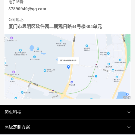
电子邮箱：
57890940@qq.com
公司地址：
厦门市思明区软件园二期观日路44号楼304单元
爬虫科技
爬虫案例
高级定制方案