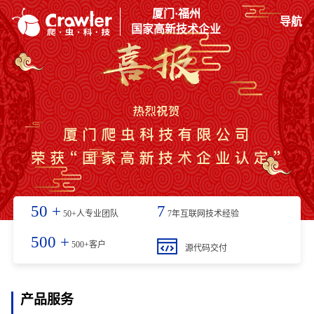
厦门·福州
导航
国家高新技术企业
50
+
7
50+人专业团队
7年互联网技术经验
500
+
500+客户
源代码交付
产品服务