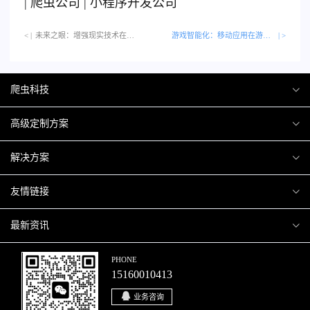
|
爬虫公司
|
小程序开发公司
< |
未来之眼：增强现实技术在移动应用中的突破与创新…
游戏智能化：移动应用在游戏策略和用户体验提升中的角色
| >
爬虫科技
爬虫案例
高级定制方案
关于爬虫
H5互动营销
解决方案
加入爬虫
微信小程序
商城解决方案
友情链接
微信公众号
商城会员积分商城解决方案
厦门小程序开发
最新资讯
响应式网站
网站解决方案
厦门APP开发
行业资讯
PHONE
15160010413
移动APP
智慧校园解决方案
厦门微商城开发
爬虫动态
业务咨询