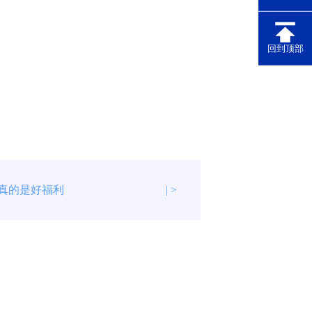
回到顶部
P真的是好福利
| >