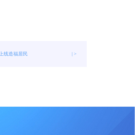
P上线造福居民
| >