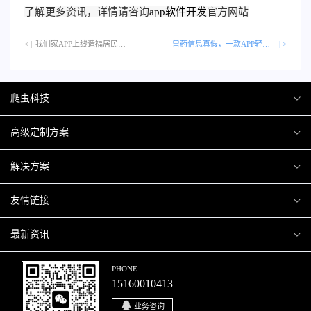
了解更多资讯，详情请咨询
app软件开发
官方网站
< |
我们家APP上线造福居民…
兽药信息真假，一款APP轻松辨别
| >
爬虫科技
爬虫案例
高级定制方案
关于爬虫
H5互动营销
解决方案
加入爬虫
微信小程序
商城解决方案
友情链接
微信公众号
商城会员积分商城解决方案
厦门小程序开发
最新资讯
响应式网站
网站解决方案
厦门APP开发
行业资讯
PHONE
15160010413
移动APP
智慧校园解决方案
厦门微商城开发
爬虫动态
业务咨询