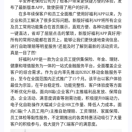
平安养老保险公司为了给客户带来更快捷方便的体验，发
布了最新版本APP，致使获得了用户的好评。
在多年续保客户和员工全面推广使用好福利APP以来，为
企业和员工解决了很多实际问题。新版好福利APP将所有企业
及员工常用功能集合在首页展示，直观方便、各种功能性操作
一键直达，省却了层层点击的繁琐，新版好福利APP真好用!
所有的常用功能都在首页上，能够让我们更快速地查询信息、
进行自助理赔等明星服务!还能及时了解到最新的活动资讯，
真是一目了然!
好福利APP是一款为企业员工提供集保险、年金、理财、
健康和增值服务为一体的一站式金融服务平台，全面覆盖企业
客户的综合需求。作为业内率先推出B2B2C移动金融服务平
台，至今在全国范围内正式推广了15个月。该平台以客户体验
最佳为宗旨，在平台稳定性、功能完整性、客户体验度等方面
不断优化升级。面向B端(企业客户)主推福利品发放、保障自
选、企业活动、满意度调查等刚需功能，积极提升B端动力，
电子化自助操作大幅减少企业HR工作量、降低人力成本。面
向C端(个人员工用户)主推自助理赔、工资理财、家属保障、
员工体检等黏性服务，不定期推出的各类特惠活动吸引了大量
客户的积极参与，极大提升了C端客户的满意度。