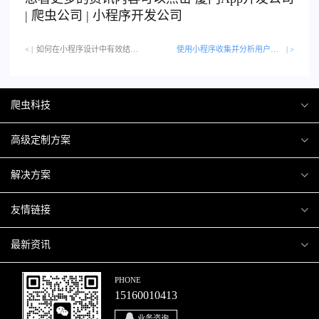
|
爬虫公司
|
小程序开发公司
< |
如何在小程序设计中有效结合视频直播…
使用小程序收集并分析用户反馈的方法
| >
爬虫科技
爬虫案例
高级定制方案
关于爬虫
H5互动营销
解决方案
加入爬虫
微信小程序
商城解决方案
友情链接
微信公众号
商城会员积分商城解决方案
厦门小程序开发
最新资讯
响应式网站
网站解决方案
厦门APP开发
行业资讯
PHONE
15160010413
移动APP
智慧校园解决方案
厦门微商城开发
爬虫动态
业务咨询