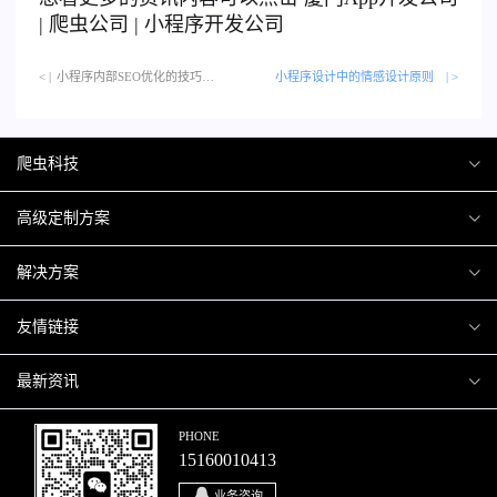
|
爬虫公司
|
小程序开发公司
< |
小程序内部SEO优化的技巧与策略…
小程序设计中的情感设计原则
| >
爬虫科技
爬虫案例
高级定制方案
关于爬虫
H5互动营销
解决方案
加入爬虫
微信小程序
商城解决方案
友情链接
微信公众号
商城会员积分商城解决方案
厦门小程序开发
最新资讯
响应式网站
网站解决方案
厦门APP开发
行业资讯
PHONE
15160010413
移动APP
智慧校园解决方案
厦门微商城开发
爬虫动态
业务咨询