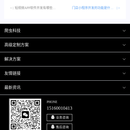
< |
短视频APP软件开发有哪些功能服务？…
门店小程序开发的功能是什么？
| >
爬虫科技
爬虫案例
高级定制方案
关于爬虫
H5互动营销
解决方案
加入爬虫
微信小程序
商城解决方案
友情链接
微信公众号
商城会员积分商城解决方案
厦门小程序开发
最新资讯
响应式网站
网站解决方案
厦门APP开发
行业资讯
PHONE
15160010413
移动APP
智慧校园解决方案
厦门微商城开发
爬虫动态
业务咨询
智慧停车解决方案
博客园
售后咨询