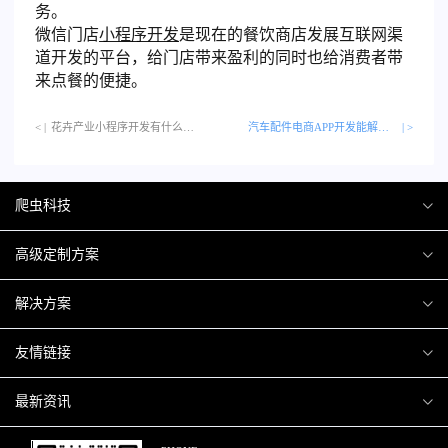
务。
微信门店
小程序开发
是现在的餐饮商店发展互联网渠
道开发的平台，给门店带来盈利的同时也给消费者带
来点餐的便捷。
< |
花卉产业小程序开发有什么作用吗？…
汽车配件电商APP开发能解决哪些市场痛点？
| >
爬虫科技
爬虫案例
高级定制方案
关于爬虫
H5互动营销
解决方案
加入爬虫
微信小程序
商城解决方案
友情链接
微信公众号
商城会员积分商城解决方案
厦门小程序开发
最新资讯
响应式网站
网站解决方案
厦门APP开发