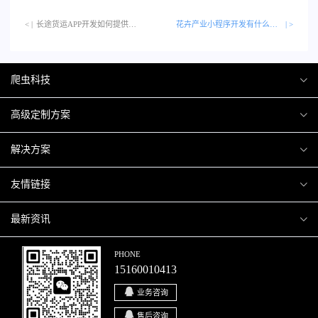
< |
长途货运APP开发如何提供便捷的服务？…
花卉产业小程序开发有什么作用吗？
| >
爬虫科技
爬虫案例
高级定制方案
关于爬虫
H5互动营销
解决方案
加入爬虫
微信小程序
商城解决方案
友情链接
微信公众号
商城会员积分商城解决方案
厦门小程序开发
最新资讯
响应式网站
网站解决方案
厦门APP开发
行业资讯
PHONE
15160010413
移动APP
智慧校园解决方案
厦门微商城开发
爬虫动态
业务咨询
智慧停车解决方案
博客园
售后咨询