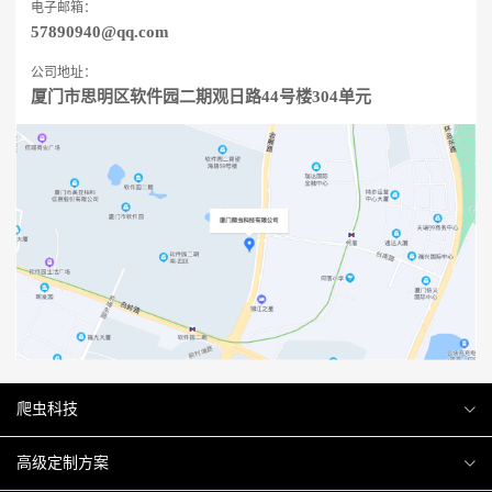
电子邮箱：
57890940@qq.com
公司地址：
厦门市思明区软件园二期观日路44号楼304单元
爬虫科技
爬虫案例
高级定制方案