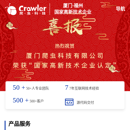
厦门·福州
导航
国家高新技术企业
50
+
7
50+人专业团队
7年互联网技术经验
500
+
500+客户
源代码交付
产品服务