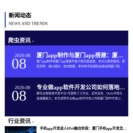
新闻动态
NEWS AND TRENDS
爬虫资讯 -
厦门app制作与厦门app搭建：厦门App开发的六个交付关口
2026-08
08
厦门app制作和厦门app搭建不能只看页面进度。本文从需求基线、原
型评审、接口契约、测试数据、发布账号和源码运维说明厦门制作
app与App软件开发的完整交付方法。
专业做app软件开发公司如何落地企业智能体工作台
2026-08
08
腾讯云智能体开发平台7月更新了工作台、定时任务、Skills市场与
连接器能力。本文说明专业做app软件开发公司和厦门软件开发公司
如何把企业智能体接入App开发、审批、知识库和现有系统。
行业资讯 -
手机app开发进入IPv6融合阶段：厦门手机app开发怎样验收真实网络