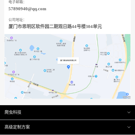
电子邮箱：
57890940@qq.com
公司地址：
厦门市思明区软件园二期观日路44号楼304单元
爬虫科技
爬虫案例
高级定制方案