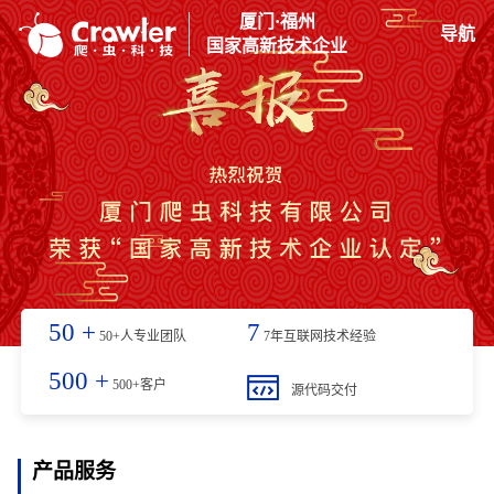
厦门·福州
导航
国家高新技术企业
50
+
7
50+人专业团队
7年互联网技术经验
500
+
500+客户
源代码交付
产品服务