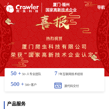
厦门·福州
导航
国家高新技术企业
50
+
7
50+人专业团队
7年互联网技术经验
500
+
500+客户
源代码交付
产品服务