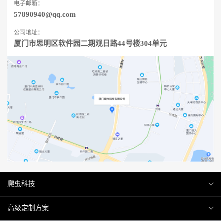
电子邮箱：
57890940@qq.com
公司地址：
厦门市思明区软件园二期观日路44号楼304单元
爬虫科技
爬虫案例
高级定制方案