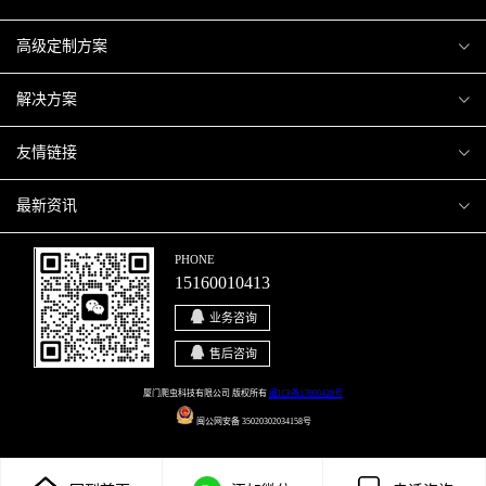
爬虫案例
高级定制方案
关于爬虫
H5互动营销
解决方案
加入爬虫
微信小程序
商城解决方案
友情链接
微信公众号
商城会员积分商城解决方案
厦门小程序开发
最新资讯
响应式网站
网站解决方案
厦门APP开发
行业资讯
PHONE
15160010413
移动APP
智慧校园解决方案
厦门微商城开发
爬虫动态
业务咨询
智慧停车解决方案
博客园
售后咨询
智慧农业解决方案
站长论坛
厦门爬虫科技有限公司 版权所有
闽ICP备17000429号
闽公网安备 35020302034158号
直播系统解决方案
开源之家