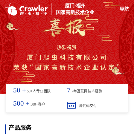
厦门·福州
导航
国家高新技术企业
50
+
7
50+人专业团队
7年互联网技术经验
500
+
500+客户
源代码交付
产品服务