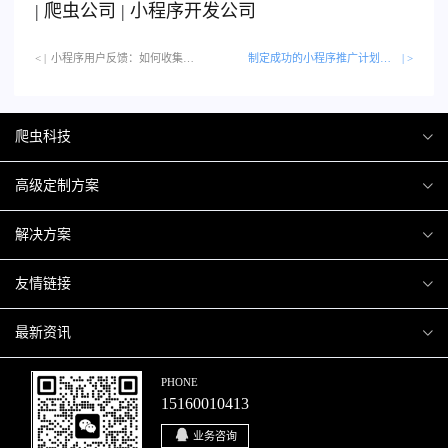
|
爬虫公司
|
小程序开发公司
< |
小程序用户反馈：如何收集和利用…
制定成功的小程序推广计划的10个步骤
| >
爬虫科技
爬虫案例
高级定制方案
关于爬虫
H5互动营销
解决方案
加入爬虫
微信小程序
商城解决方案
友情链接
微信公众号
商城会员积分商城解决方案
厦门小程序开发
最新资讯
响应式网站
网站解决方案
厦门APP开发
行业资讯
PHONE
15160010413
移动APP
智慧校园解决方案
厦门微商城开发
爬虫动态
业务咨询