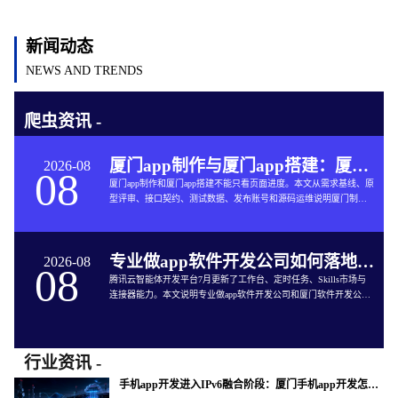
新闻动态
NEWS AND TRENDS
爬虫资讯 -
厦门app制作与厦门app搭建：厦门App开发的六个交付关口
2026-08
08
厦门app制作和厦门app搭建不能只看页面进度。本文从需求基线、原
型评审、接口契约、测试数据、发布账号和源码运维说明厦门制作
app与App软件开发的完整交付方法。
专业做app软件开发公司如何落地企业智能体工作台
2026-08
08
腾讯云智能体开发平台7月更新了工作台、定时任务、Skills市场与
连接器能力。本文说明专业做app软件开发公司和厦门软件开发公司
如何把企业智能体接入App开发、审批、知识库和现有系统。
行业资讯 -
手机app开发进入IPv6融合阶段：厦门手机app开发怎样验收真实网络