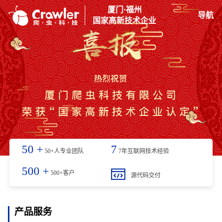
厦门·福州
导航
国家高新技术企业
50
+
7
50+人专业团队
7年互联网技术经验
500
+
500+客户
源代码交付
产品服务