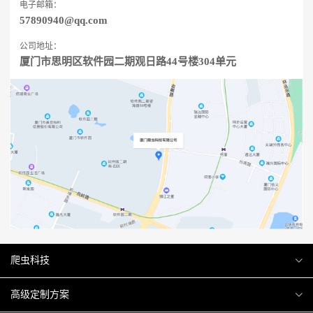
电子邮箱：
57890940@qq.com
公司地址：
厦门市思明区软件园二期观日路44号楼304单元
爬虫科技
爬虫案例
高级定制方案