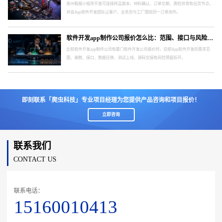
泉州鞋服小程序开发可连接样品版本、材料确认、订单交期、质检异常和出货节点，
并由App软件开发团队让客户、业务员与工厂围绕同一订单协作。
软件开发app制作公司报价怎么比：范围、接口与风险要分开
比较软件开发app制作公司和厦门软件开发公司报价时，应把App软件开发的需求范
围、端数、接口、数据迁移、测试上线、源码交接和风险预留拆开。
即刻联系「爬虫科技」专业项目经理为您提供产品咨询和项目报价！
立即咨询
联系我们
CONTACT US
联系电话：
15160010413