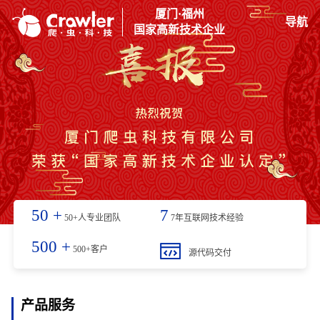
厦门·福州
导航
国家高新技术企业
50
+
7
50+人专业团队
7年互联网技术经验
500
+
500+客户
源代码交付
产品服务