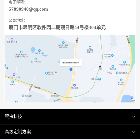
电子邮箱：
57890940@qq.com
公司地址：
厦门市思明区软件园二期观日路44号楼304单元
爬虫科技
爬虫案例
高级定制方案