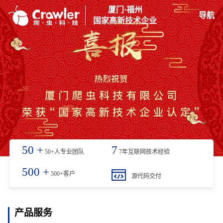
厦门·福州
导航
国家高新技术企业
50
+
7
50+人专业团队
7年互联网技术经验
500
+
500+客户
源代码交付
产品服务