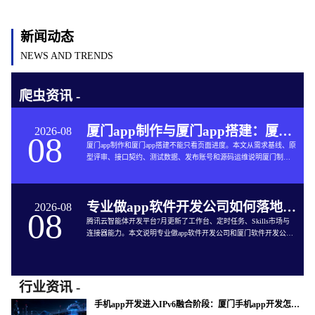
新闻动态
NEWS AND TRENDS
爬虫资讯 -
厦门app制作与厦门app搭建：厦门App开发的六个交付关口
2026-08
08
厦门app制作和厦门app搭建不能只看页面进度。本文从需求基线、原
型评审、接口契约、测试数据、发布账号和源码运维说明厦门制作
app与App软件开发的完整交付方法。
专业做app软件开发公司如何落地企业智能体工作台
2026-08
08
腾讯云智能体开发平台7月更新了工作台、定时任务、Skills市场与
连接器能力。本文说明专业做app软件开发公司和厦门软件开发公司
如何把企业智能体接入App开发、审批、知识库和现有系统。
行业资讯 -
手机app开发进入IPv6融合阶段：厦门手机app开发怎样验收真实网络