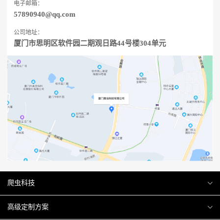
电子邮箱：
57890940@qq.com
公司地址：
厦门市思明区软件园二期观日路44号楼304单元
爬虫科技
爬虫案例
高级定制方案