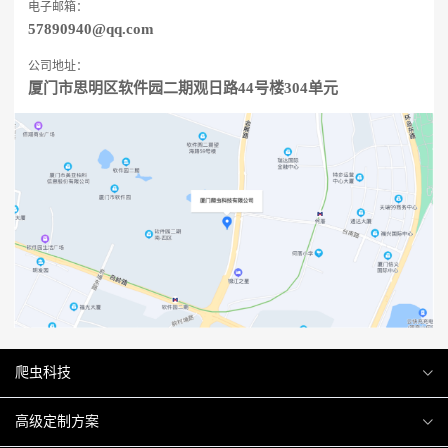
电子邮箱：
57890940@qq.com
公司地址：
厦门市思明区软件园二期观日路44号楼304单元
爬虫科技
爬虫案例
高级定制方案