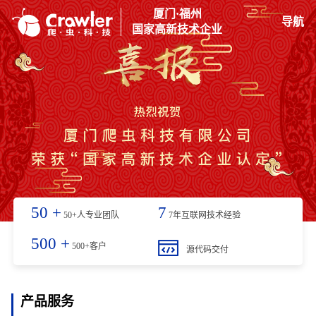
厦门·福州
导航
国家高新技术企业
50
+
7
50+人专业团队
7年互联网技术经验
500
+
500+客户
源代码交付
产品服务