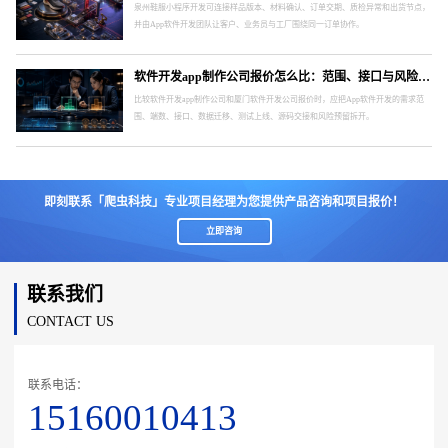
泉州鞋服小程序开发可连接样品版本、材料确认、订单交期、质检异常和出货节点，
并由App软件开发团队让客户、业务员与工厂围绕同一订单协作。
软件开发app制作公司报价怎么比：范围、接口与风险要分开
比较软件开发app制作公司和厦门软件开发公司报价时，应把App软件开发的需求范
围、端数、接口、数据迁移、测试上线、源码交接和风险预留拆开。
即刻联系「爬虫科技」专业项目经理为您提供产品咨询和项目报价！
立即咨询
联系我们
CONTACT US
联系电话：
15160010413