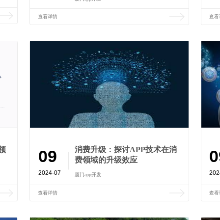
查看详情
查看
领
消费升级：探讨APP技术在消
09
0
费领域的升级效应
2024-07
202
厦门app开发
查看详情
查看