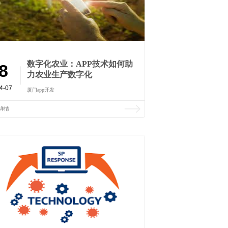
数字化农业：APP技术如何助
8
力农业生产数字化
4-07
厦门app开发
详情