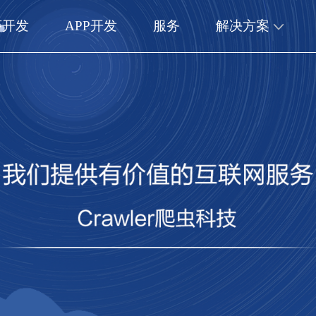
序开发
APP开发
服务
解决方案