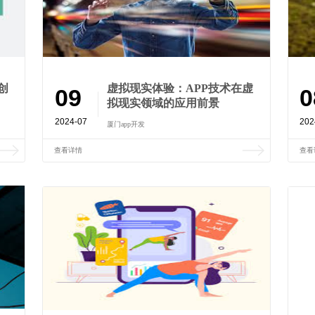
创
虚拟现实体验：APP技术在虚
09
0
拟现实领域的应用前景
2024-07
202
厦门app开发
查看详情
查看