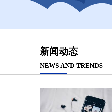
新闻动态
NEWS AND TRENDS