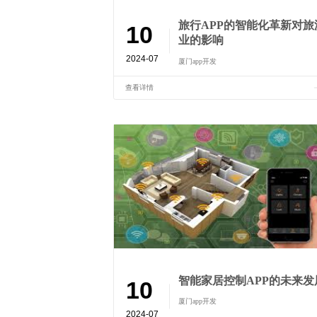
旅行APP的智能化革新对旅
10
业的影响
2024-07
厦门app开发
查看详情
智能家居控制APP的未来发
10
厦门app开发
2024-07