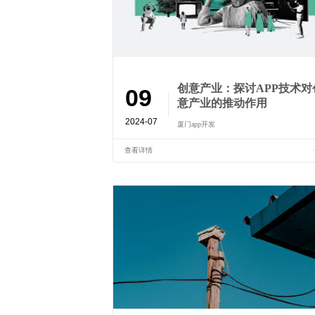
创意产业：探讨APP技术对
09
意产业的推动作用
2024-07
厦门app开发
查看详情