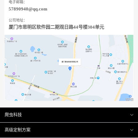
电子邮箱：
57890940@qq.com
公司地址：
厦门市思明区软件园二期观日路44号楼304单元
爬虫科技
爬虫案例
高级定制方案