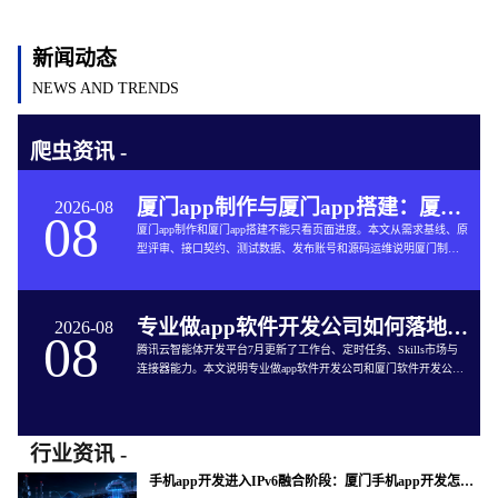
新闻动态
NEWS AND TRENDS
爬虫资讯 -
厦门app制作与厦门app搭建：厦门App开发的六个交付关口
2026-08
08
厦门app制作和厦门app搭建不能只看页面进度。本文从需求基线、原
型评审、接口契约、测试数据、发布账号和源码运维说明厦门制作
app与App软件开发的完整交付方法。
专业做app软件开发公司如何落地企业智能体工作台
2026-08
08
腾讯云智能体开发平台7月更新了工作台、定时任务、Skills市场与
连接器能力。本文说明专业做app软件开发公司和厦门软件开发公司
如何把企业智能体接入App开发、审批、知识库和现有系统。
行业资讯 -
手机app开发进入IPv6融合阶段：厦门手机app开发怎样验收真实网络