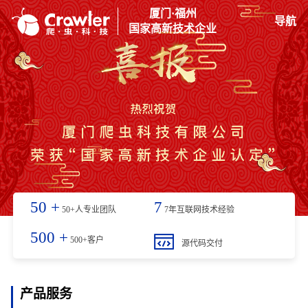
厦门·福州
导航
国家高新技术企业
50
+
7
50+人专业团队
7年互联网技术经验
500
+
500+客户
源代码交付
产品服务