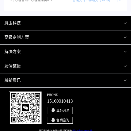
爬虫科技
爬虫案例
高级定制方案
关于爬虫
H5互动营销
解决方案
加入爬虫
微信小程序
商城解决方案
友情链接
微信公众号
商城会员积分商城解决方案
厦门小程序开发
最新资讯
响应式网站
网站解决方案
厦门APP开发
行业资讯
PHONE
15160010413
移动APP
智慧校园解决方案
厦门微商城开发
爬虫动态
业务咨询
智慧停车解决方案
博客园
售后咨询
智慧农业解决方案
厦门爬虫科技有限公司 版权所有
闽ICP备17000429号