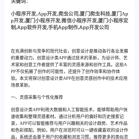
关
键词：
小程序开发
,
App
开发
,
爬虫公司
,
厦门爬虫科技
,
厦门
Ap
p
开发
,
厦门小程序开发
,
微信小程序开发
,
厦门小程序定
制,
App
软件开发,手机
App
制作,
App
开发公司
在充满创新与竞争的现代社会，创意设计是推动各行各业发展
的重要动力。创意设计类APP通过技术的革新，为设计师、艺
术家和创意工作者提供了丰富的灵感来源和创作工具。这些A
PP不仅拓展了创作的可能性，还提升了创作效率和协作体
验。本文将探讨创意设计类APP在创意灵感创作中的技术应用
场景革新。
一、灵感采集与个性化推荐
创意设计类APP利用大数据和人工智能技术，能够帮助用户快
速收集和整理灵感素材。通过分析用户的偏好和历史搜索记
录，APP可以智能推荐与用户兴趣相关的设计趋势、艺术作品
和色彩搭配。例如，用户在浏览时可以一键收藏喜欢的设计作
品，系统还会基于用户的收藏和浏览习惯，推荐更多的类似灵