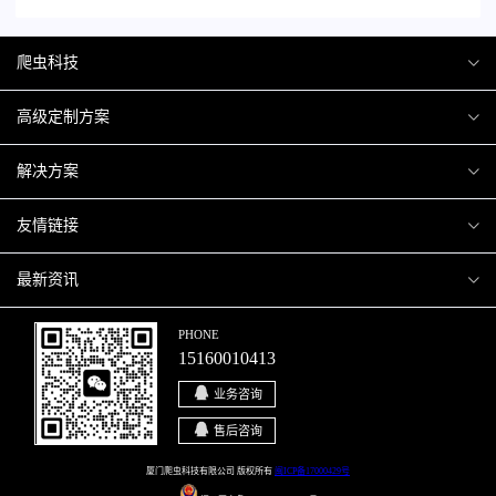
爬虫科技
爬虫案例
高级定制方案
关于爬虫
H5互动营销
解决方案
加入爬虫
微信小程序
商城解决方案
友情链接
微信公众号
商城会员积分商城解决方案
厦门小程序开发
最新资讯
响应式网站
网站解决方案
厦门APP开发
行业资讯
PHONE
15160010413
移动APP
智慧校园解决方案
厦门微商城开发
爬虫动态
业务咨询
智慧停车解决方案
博客园
售后咨询
智慧农业解决方案
站长论坛
厦门爬虫科技有限公司 版权所有
闽ICP备17000429号