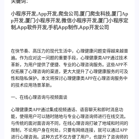
关
键词：
小程序开发
,
App
开发
,
爬虫公司
,
厦门爬虫科技
,
厦门
Ap
p
开发
,
厦门小程序开发
,
微信小程序开发
,
厦门小程序定
制,
App
软件开发,手机
App
制作,
App
开发公司
在快节奏、高压力的现代生活中，心理健康问题变得越来越普
遍。作为应对这一问题的重要手段，心理健康类APP通过技术
革新，为用户提供了便捷、专业的心理咨询服务。这些APP不
仅拓展了心理咨询的渠道，更大大提升了心理健康服务的可及
性和隐私保护。本文将探讨心理健康类APP在心理咨询服务中
的技术应用场景革新。
一、在线心理咨询与视频面谈
心理健康类APP通过集成视频通话、语音聊天和即时消息功
能，使得用户可以随时随地与专业心理咨询师进行在线交流。
与传统的面对面咨询不同，在线心理咨询打破了地域和时间的
限制，不论用户身在何处，只要有网络连接，就可以通过APP
进行心理咨询。这种方式不仅方便了用户，也提升了咨询师的