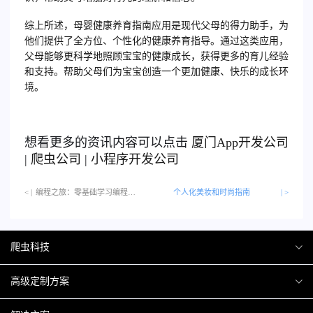
综上所述，母婴健康养育指南应用是现代父母的得力助手，为
他们提供了全方位、个性化的健康养育指导。通过这类应用，
父母能够更科学地照顾宝宝的健康成长，获得更多的育儿经验
和支持。帮助父母们为宝宝创造一个更加健康、快乐的成长环
境。
想看更多的资讯内容可以点击
厦门
App开发公司
|
爬虫公司
|
小程序开发公司
< |
编程之旅：零基础学习编程的平台…
个人化美妆和时尚指南
| >
爬虫科技
爬虫案例
高级定制方案
关于爬虫